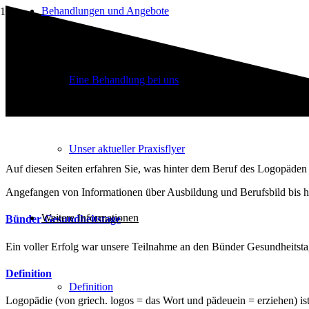
Behandlungen und Angebote
Eine Behandlung bei uns
Unser aktueller Praxisflyer
Auf diesen Seiten erfahren Sie, was hinter dem Beruf des Logopäden 
Angefangen von Informationen über Ausbildung und Berufsbild bis hi
Weitere Informationen
Bünder Gesundheitstage
Ein voller Erfolg war unsere Teilnahme an den Bünder Gesundheitst
Definition
Definition
Logopädie (von griech. logos = das Wort und pädeuein = erziehen) is