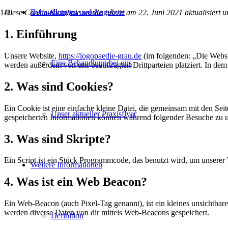
Behandlungen und Angebote
Diese Cookie-Richtlinie wurde zuletzt am 22. Juni 2021 aktualisiert
1. Einführung
Unsere Website,
https://logopaedie-grau.de
(im folgenden: „Die Websi
Eine Behandlung bei uns
werden außerdem von uns beauftragten Drittparteien platziert. In d
2. Was sind Cookies?
Ein Cookie ist eine einfache kleine Datei, die gemeinsam mit den S
Unser aktueller Praxisflyer
gespeicherten Informationen können während folgender Besuche zu un
3. Was sind Skripte?
Ein Script ist ein Stück Programmcode, das benutzt wird, um unserer 
Weitere Informationen
4. Was ist ein Web Beacon?
Ein Web-Beacon (auch Pixel-Tag genannt), ist ein kleines unsichtbar
werden diverse Daten von dir mittels Web-Beacons gespeichert.
Definition